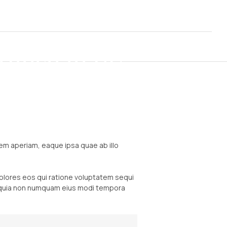
Brunch in DC
DMIN
em aperiam, eaque ipsa quae ab illo
olores eos qui ratione voluptatem sequi
ed quia non numquam eius modi tempora