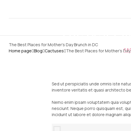
The Best Pl
The Best Places for Mother’s Day Brunch in DC
CA
Home page
Blog
Cactuses
The Best Places for Mother’s Day
Sed ut perspiciatis unde omnis iste nat
inventore veritatis et quasi architecto b
Nemo enim ipsam voluptatem quia volupta
nesciunt. Neque porro quisquam est, qui
incidunt ut labore et dolore magnam ali