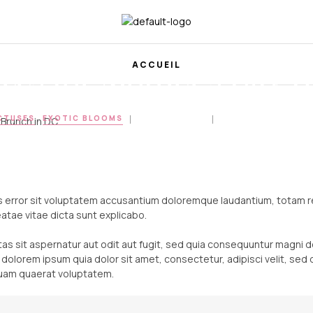
aces for Mother’s Day 
ACCUEIL
CTUSES
,
EXOTIC BLOOMS
 Brunch in DC
MARS 25, 2024
POST BY
DESFLE_A
us error sit voluptatem accusantium doloremque laudantium, totam r
eatae vitae dicta sunt explicabo.
s sit aspernatur aut odit aut fugit, sed quia consequuntur magni d
 dolorem ipsum quia dolor sit amet, consectetur, adipisci velit, s
quam quaerat voluptatem.