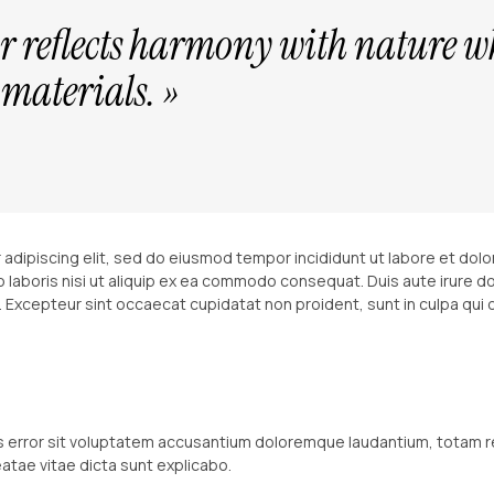
r reflects harmony with nature w
s materials. »
adipiscing elit, sed do eiusmod tempor incididunt ut labore et dolo
 laboris nisi ut aliquip ex ea commodo consequat. Duis aute irure dol
r. Excepteur sint occaecat cupidatat non proident, sunt in culpa qui o
us error sit voluptatem accusantium doloremque laudantium, totam r
eatae vitae dicta sunt explicabo.